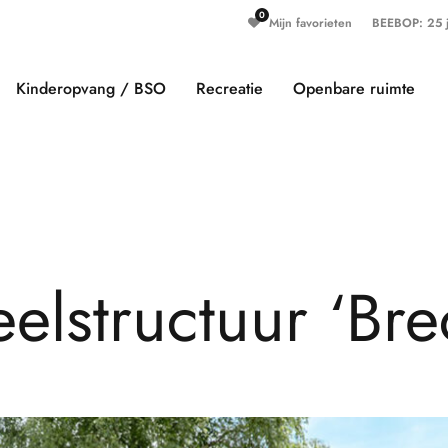
Mijn favorieten
BEEBOP: 25 ja
Kinderopvang / BSO
Recreatie
Openbare ruimte
e
e
l
s
t
r
u
c
t
u
u
r
‘
B
r
e