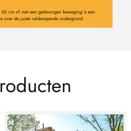
dan 60 cm of met een gedwongen beweging is een
s over de juiste valdempende ondergrond.
r
o
d
u
c
t
e
n