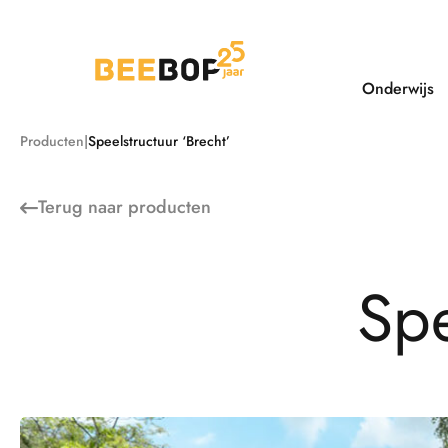
Ga
naar
de
inhoud
Onderwijs
Producten
Speelstructuur ‘Brecht’
Terug naar
producten
S
p