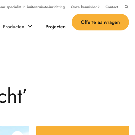
ar specialist in buitenruimte-inrichting
Onze kennisbank
Contact
Offerte aanvragen
Producten
Projecten
c
h
t
’