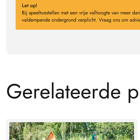
Let op!
Bij speeltoestellen met een vrije valhoogte van meer 
valdempende ondergrond verplicht. Vraag ons om advie
G
e
r
e
l
a
t
e
e
r
d
e
p