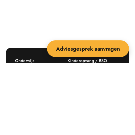
Adviesgesprek aanvragen
Onderwijs
Kinderopvang / BSO
Recreatie
Openbare ruimte
Producten
Offerte aanvragen
Mijn favorieten
Maatwerk
Informatie plaatsingskosten
Verkoopvoorwaarden
BEEBOP: 25 jaar specialist
Contact
in buitenruimte-inrichting