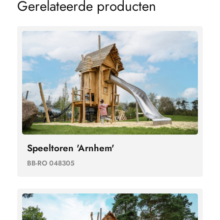
G
e
r
e
l
a
t
e
e
r
d
e
p
r
o
d
u
c
t
e
n
Speeltoren 'Arnhem'
BB-RO 048305