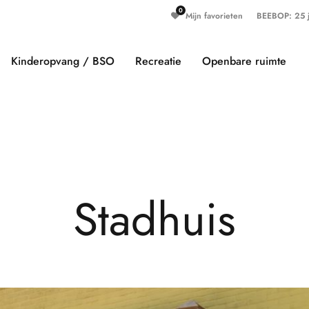
Mijn favorieten
BEEBOP: 25 ja
Kinderopvang / BSO
Recreatie
Openbare ruimte
S
t
a
d
h
u
i
s