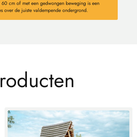
dan 60 cm of met een gedwongen beweging is een
s over de juiste valdempende ondergrond.
r
o
d
u
c
t
e
n