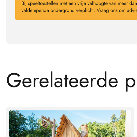
Bij speeltoestellen met een vrije valhoogte van meer 
valdempende ondergrond verplicht. Vraag ons om advie
G
e
r
e
l
a
t
e
e
r
d
e
p