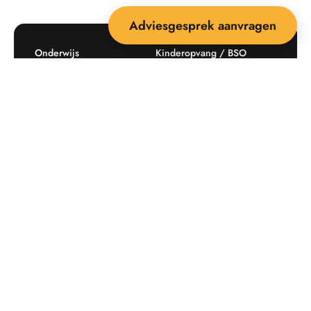
Adviesgesprek aanvragen
Onderwijs
Kinderopvang / BSO
Recreatie
Openbare ruimte
Producten
Offerte aanvragen
Mijn favorieten
Maatwerk
Informatie plaatsingskosten
Verkoopvoorwaarden
BEEBOP: 25 jaar specialist
Contact
in buitenruimte-inrichting
Downloads
Nieuwsbrief