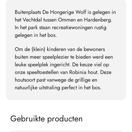
Buitenplaats De Hongerige Wolf is gelegen in
het Vechtdal tussen Ommen en Hardenberg.
In het park staan recreatiewoningen rustig
gelegen in het bos.
Om de (klein) kinderen van de bewoners
buiten meer speelplezier te bieden werd een
leuke speelplek ingericht. De keuze viel op
onze speeltoestellen van Robinia hout. Deze
houtsoort past vanwege de grillige en
natuurlijke uitstraling perfect in het bos.
G
e
b
r
u
i
k
t
e
p
r
o
d
u
c
t
e
n