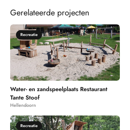
G
e
r
e
l
a
t
e
e
r
d
e
p
r
o
j
e
c
t
e
n
Recreatie
Water- en zandspeelplaats Restaurant
Tante Stoof
Hellendoorn
Recreatie