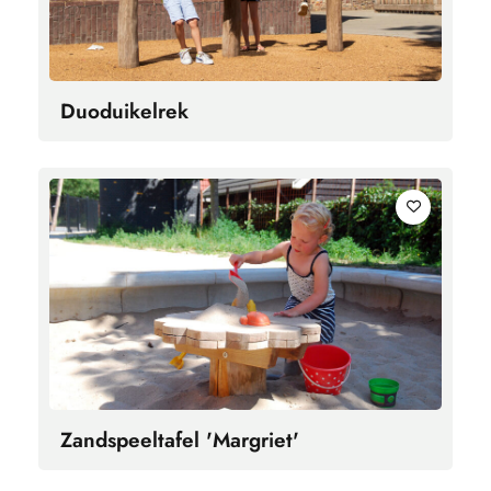
Duoduikelrek
Zandspeeltafel 'Margriet'