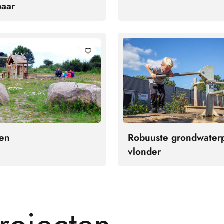
baar
ien
Robuuste grondwater
vlonder