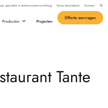
ar specialist in buitenruimte-inrichting
Onze kennisbank
Contact
Offerte aanvragen
Producten
Projecten
s
t
a
u
r
a
n
t
T
a
n
t
e