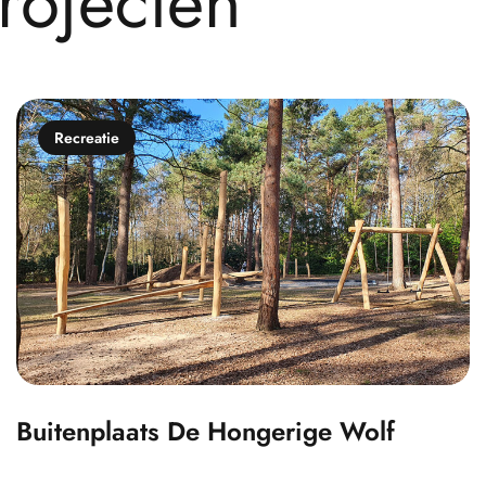
r
o
j
e
c
t
e
n
Recreatie
Buitenplaats De Hongerige Wolf