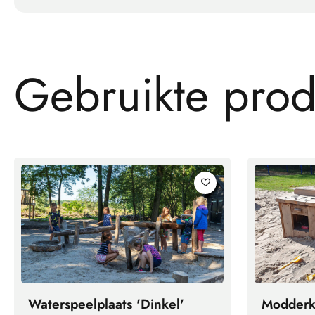
G
e
b
r
u
i
k
t
e
p
r
o
Waterspeelplaats 'Dinkel'
Modderke