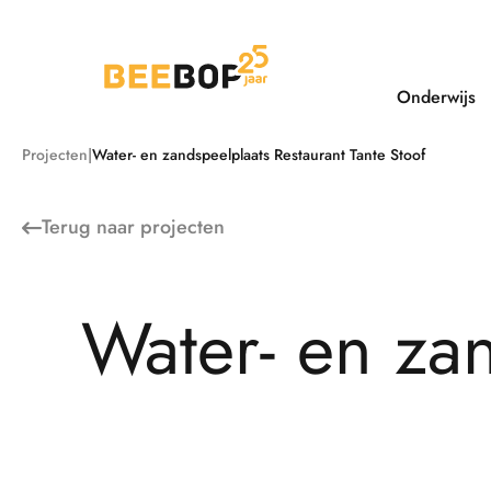
Ga
naar
de
inhoud
Onderwijs
Projecten
Water- en zandspeelplaats Restaurant Tante Stoof
Terug naar
projecten
W
a
t
e
r
-
e
n
z
a