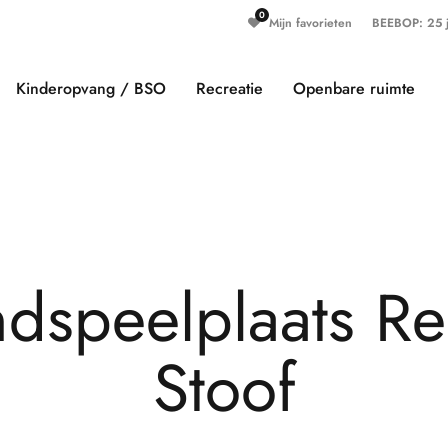
Mijn favorieten
BEEBOP: 25 ja
Kinderopvang / BSO
Recreatie
Openbare ruimte
n
d
s
p
e
e
l
p
l
a
a
t
s
R
e
S
t
o
o
f