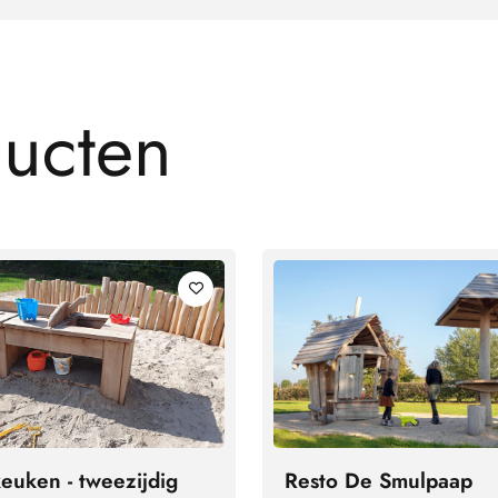
d
u
c
t
e
n
Resto De Smulpaap
uken - tweezijdig