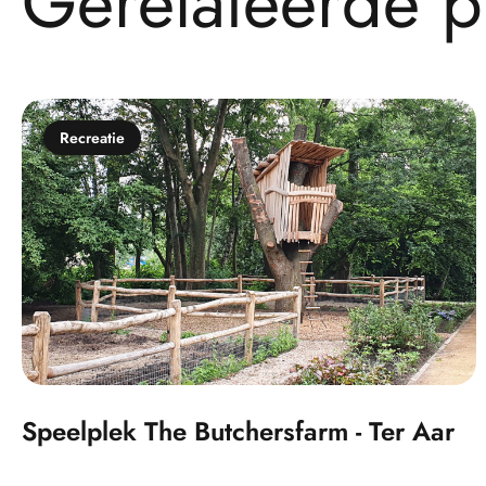
G
e
r
e
l
a
t
e
e
r
d
e
p
Recreatie
Speelplek The Butchersfarm - Ter Aar