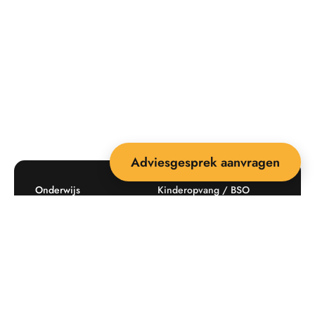
Adviesgesprek aanvragen
Onderwijs
Kinderopvang / BSO
Recreatie
Openbare ruimte
Producten
Offerte aanvragen
Mijn favorieten
Maatwerk
Informatie plaatsingskosten
Verkoopvoorwaarden