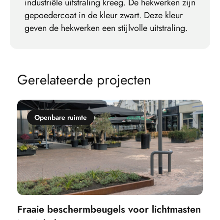
industriële uitstraling kreeg. De hekwerken zijn
gepoedercoat in de kleur zwart. Deze kleur
geven de hekwerken een stijlvolle uitstraling.
G
e
r
e
l
a
t
e
e
r
d
e
p
r
o
j
e
c
t
e
n
Openbare ruimte
Fraaie beschermbeugels voor lichtmasten