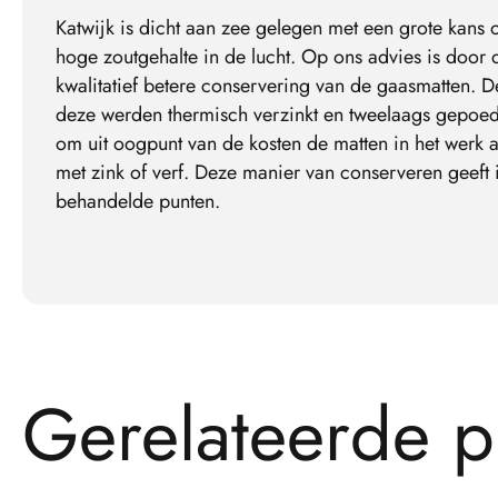
Katwijk is dicht aan zee gelegen met een grote kans
hoge zoutgehalte in de lucht. Op ons advies is door 
kwalitatief betere conservering van de gaasmatten.
deze werden thermisch verzinkt en tweelaags gepoeder
om uit oogpunt van de kosten de matten in het werk a
met zink of verf. Deze manier van conserveren geeft
behandelde punten.
G
e
r
e
l
a
t
e
e
r
d
e
p