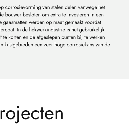
 op corrosievorming van stalen delen vanwege het
de bouwer besloten om extra te investeren in een
 De gaasmatten werden op maat gemaakt voordat
coat. In de hekwerkindustrie is het gebruikelijk
f te korten en de afgeslepen punten bij te werken
 in kustgebieden een zeer hoge corrosiekans van de
r
o
j
e
c
t
e
n