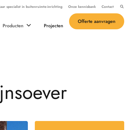
ar specialist in buitenruimte-inrichting
Onze kennisbank
Contact
Offerte aanvragen
Producten
Projecten
j
n
s
o
e
v
e
r