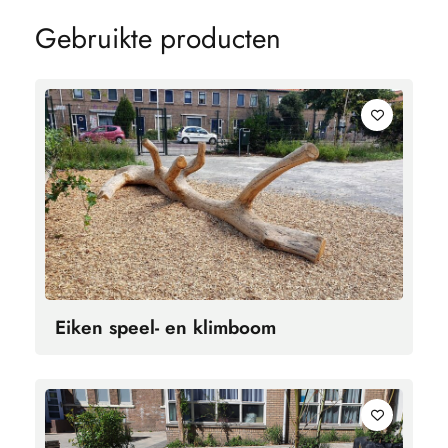
G
e
b
r
u
i
k
t
e
p
r
o
d
u
c
t
e
n
Eiken speel- en klimboom