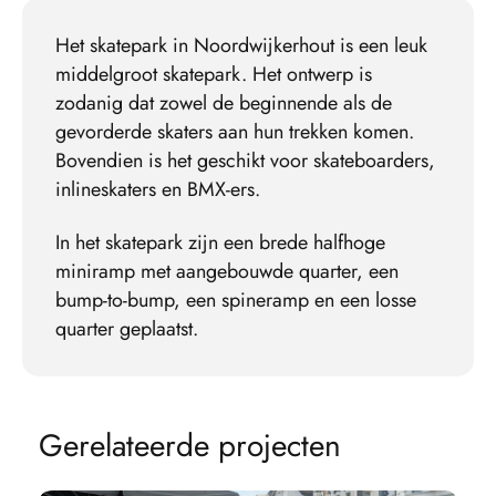
Het skatepark in Noordwijkerhout is een leuk
middelgroot skatepark. Het ontwerp is
zodanig dat zowel de beginnende als de
gevorderde skaters aan hun trekken komen.
Bovendien is het geschikt voor skateboarders,
inlineskaters en BMX-ers.
In het skatepark zijn een brede halfhoge
miniramp met aangebouwde quarter, een
bump-to-bump, een spineramp en een losse
quarter geplaatst.
G
e
r
e
l
a
t
e
e
r
d
e
p
r
o
j
e
c
t
e
n