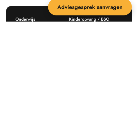
Adviesgesprek aanvragen
Onderwijs
Kinderopvang / BSO
Recreatie
Openbare ruimte
Producten
Offerte aanvragen
Mijn favorieten
Maatwerk
Informatie plaatsingskosten
Verkoopvoorwaarden
BEEBOP: 25 jaar specialist
Contact
in buitenruimte-inrichting
Downloads
Nieuwsbrief