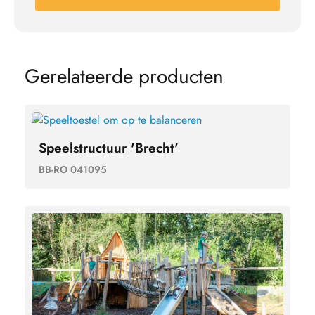
G
e
r
e
l
a
t
e
e
r
d
e
p
r
o
d
u
c
t
e
n
Speelstructuur 'Brecht'
BB-RO 041095