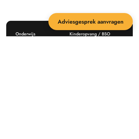
Adviesgesprek aanvragen
Onderwijs
Kinderopvang / BSO
Recreatie
Openbare ruimte
Producten
Offerte aanvragen
Mijn favorieten
Maatwerk
Informatie plaatsingskosten
Verkoopvoorwaarden
BEEBOP: 25 jaar specialist
Contact
in buitenruimte-inrichting
Downloads