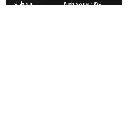
Onderwijs
Kinderopvang / BSO
Recreatie
Openbare ruimte
Producten
Offerte aanvragen
Mijn favorieten
Maatwerk
Informatie plaatsingskosten
Verkoopvoorwaarden
BEEBOP: 25 jaar specialist
Contact
in buitenruimte-inrichting
Downloads
Nieuwsbrief
Op de hoogte blijven van aanbiedingen en