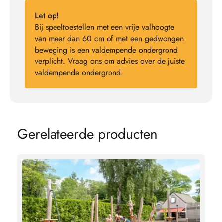
Let op!
Bij speeltoestellen met een vrije valhoogte
van meer dan 60 cm of met een gedwongen
beweging is een valdempende ondergrond
verplicht. Vraag ons om advies over de juiste
valdempende ondergrond.
G
e
r
e
l
a
t
e
e
r
d
e
p
r
o
d
u
c
t
e
n