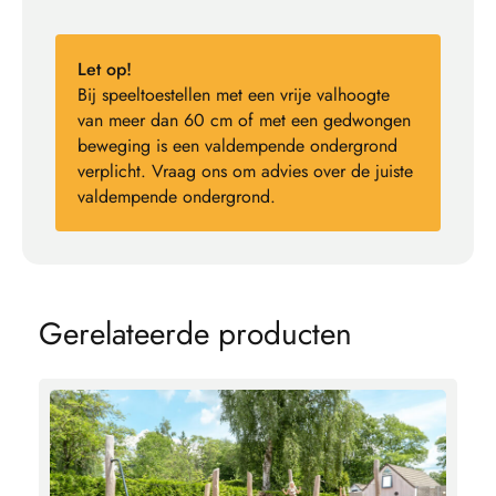
Let op!
Bij speeltoestellen met een vrije valhoogte
van meer dan 60 cm of met een gedwongen
beweging is een valdempende ondergrond
verplicht. Vraag ons om advies over de juiste
valdempende ondergrond.
G
e
r
e
l
a
t
e
e
r
d
e
p
r
o
d
u
c
t
e
n