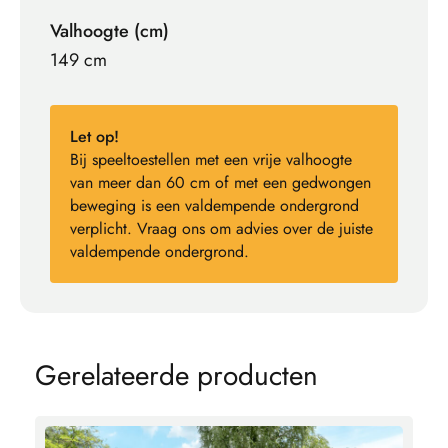
Valhoogte (cm)
149 cm
Let op!
Bij speeltoestellen met een vrije valhoogte
van meer dan 60 cm of met een gedwongen
beweging is een valdempende ondergrond
verplicht. Vraag ons om advies over de juiste
valdempende ondergrond.
G
e
r
e
l
a
t
e
e
r
d
e
p
r
o
d
u
c
t
e
n