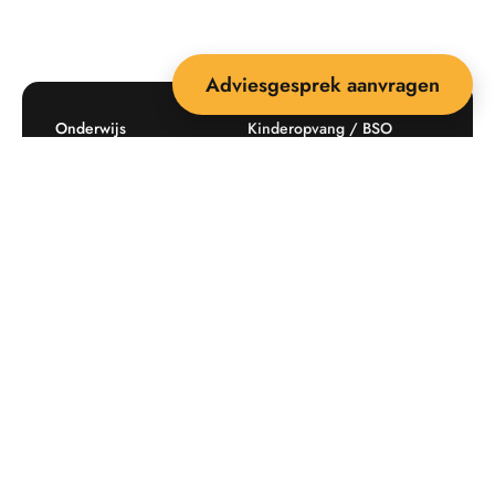
Adviesgesprek aanvragen
Onderwijs
Kinderopvang / BSO
Recreatie
Openbare ruimte
Producten
Offerte aanvragen
Mijn favorieten
Maatwerk
Informatie plaatsingskosten
Verkoopvoorwaarden
BEEBOP: 25 jaar specialist
Contact
in buitenruimte-inrichting
Downloads