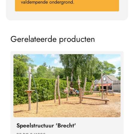
valdempende ondergrond.
G
e
r
e
l
a
t
e
e
r
d
e
p
r
o
d
u
c
t
e
n
Speelstructuur 'Brecht'