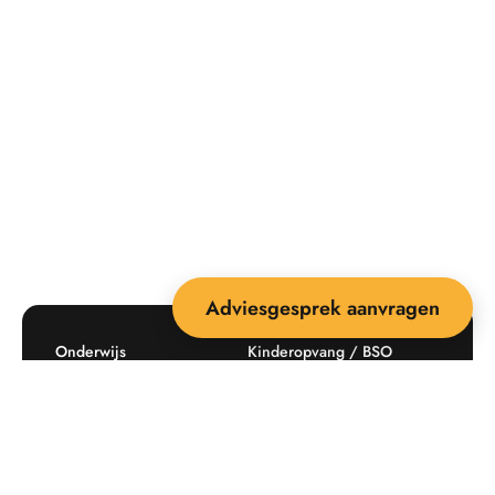
Adviesgesprek aanvragen
Onderwijs
Kinderopvang / BSO
Recreatie
Openbare ruimte
Producten
Offerte aanvragen