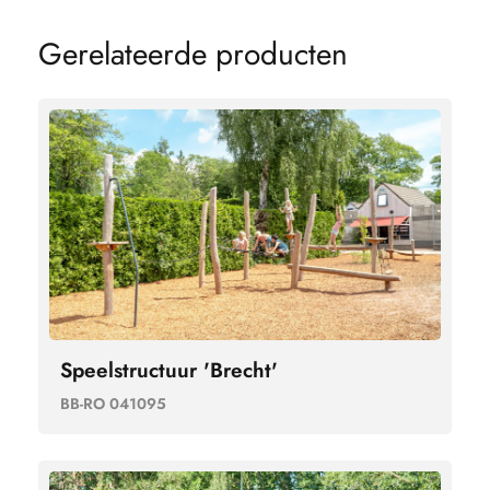
G
e
r
e
l
a
t
e
e
r
d
e
p
r
o
d
u
c
t
e
n
Speelstructuur 'Brecht'
BB-RO 041095