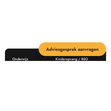
Adviesgesprek aanvragen
Onderwijs
Kinderopvang / BSO
Recreatie
Openbare ruimte
Producten
Offerte aanvragen
Mijn favorieten
Maatwerk
Informatie plaatsingskosten
Verkoopvoorwaarden