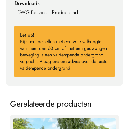
Downloads
DWG-Bestand
Productblad
Let op!
Bij speeltoestellen met een vrije valhoogte
van meer dan 60 cm of met een gedwongen
beweging is een valdempende ondergrond
verplicht. Vraag ons om advies over de juiste
valdempende ondergrond.
G
e
r
e
l
a
t
e
e
r
d
e
p
r
o
d
u
c
t
e
n