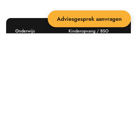
Adviesgesprek aanvragen
Onderwijs
Kinderopvang / BSO
Recreatie
Openbare ruimte
Producten
Offerte aanvragen
Mijn favorieten
Maatwerk
Informatie plaatsingskosten
Verkoopvoorwaarden
BEEBOP: 25 jaar specialist
Contact
in buitenruimte-inrichting
Downloads