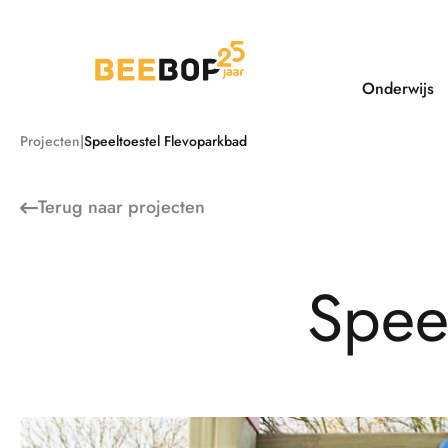
Ga
naar
de
inhoud
Onderwijs
Projecten
Speeltoestel Flevoparkbad
Terug naar
projecten
S
p
e