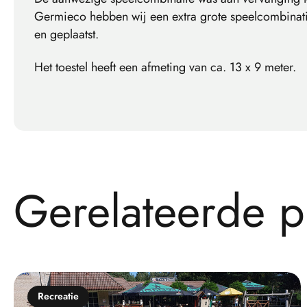
Germieco hebben wij een extra grote speelcombinat
en geplaatst.
Het toestel heeft een afmeting van ca. 13 x 9 meter.
G
e
r
e
l
a
t
e
e
r
d
e
p
Recreatie