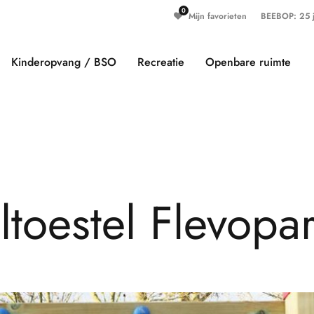
Mijn favorieten
BEEBOP: 25 ja
Kinderopvang / BSO
Recreatie
Openbare ruimte
e
l
t
o
e
s
t
e
l
F
l
e
v
o
p
a