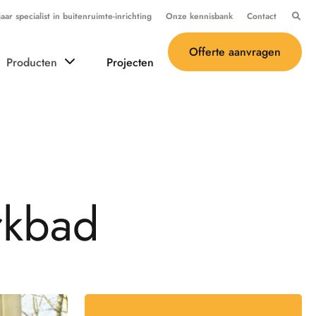
ar specialist in buitenruimte-inrichting
Onze kennisbank
Contact
Offerte aanvragen
Producten
Projecten
r
k
b
a
d