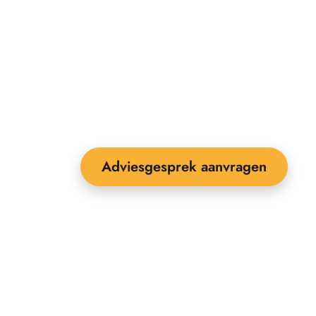
Adviesgesprek aanvragen
EEBOP: 25 jaar specialist in
uitenruimte-inrichting