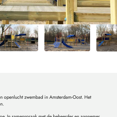
gen openlucht zwembad in Amsterdam-Oost. Het
n.
toe. In samenspraak met de beheerder en aannemer