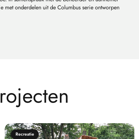
ie met onderdelen uit de Columbus serie ontworpen
r
o
j
e
c
t
e
n
Recreatie