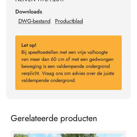
Downloads
DWG-bestand
Productblad
Let op!
Bij speeltoestellen met een vrije valhoogte
van meer dan 60 cm of met een gedwongen
beweging is een valdempende ondergrond
verplicht. Vraag ons om advies over de juiste
valdempende ondergrond.
G
e
r
e
l
a
t
e
e
r
d
e
p
r
o
d
u
c
t
e
n