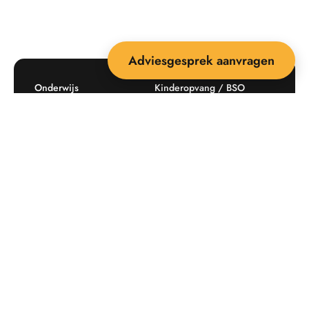
Adviesgesprek aanvragen
Onderwijs
Kinderopvang / BSO
Recreatie
Openbare ruimte
Producten
Offerte aanvragen
Mijn favorieten
Maatwerk
Informatie plaatsingskosten
Verkoopvoorwaarden
BEEBOP: 25 jaar specialist
Contact
in buitenruimte-inrichting
Downloads