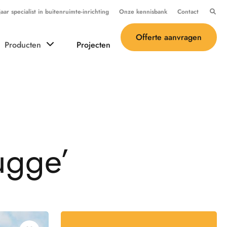
ar specialist in buitenruimte-inrichting
Onze kennisbank
Contact
Offerte aanvragen
Producten
Projecten
u
g
g
e
’