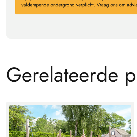
valdempende ondergrond verplicht. Vraag ons om advie
G
e
r
e
l
a
t
e
e
r
d
e
p