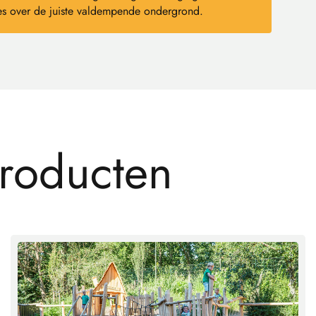
s over de juiste valdempende ondergrond.
r
o
d
u
c
t
e
n