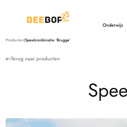
Ga
naar
de
inhoud
Onderwijs
Producten
Speelcombinatie ‘Brugge’
Terug naar
producten
S
p
e