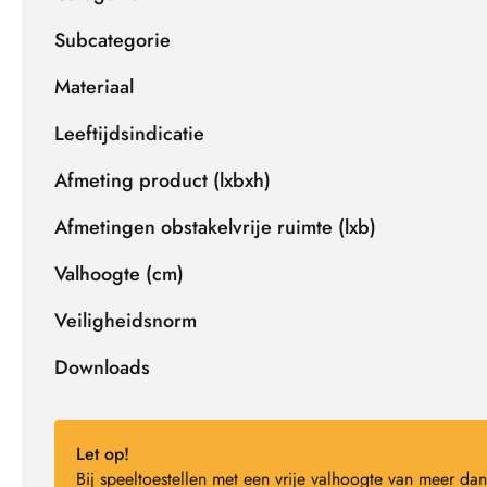
Subcategorie
Materiaal
Leeftijdsindicatie
Afmeting product (lxbxh)
Afmetingen obstakelvrije ruimte (lxb)
Valhoogte (cm)
Veiligheidsnorm
Downloads
Let op!
Bij speeltoestellen met een vrije valhoogte van meer 