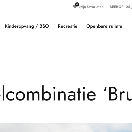
Mijn favorieten
BEEBOP: 25 ja
Kinderopvang / BSO
Recreatie
Openbare ruimte
e
l
c
o
m
b
i
n
a
t
i
e
‘
B
r