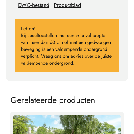
DWG-bestand
Productblad
Let op!
Bij speeltoestellen met een vrije valhoogte
van meer dan 60 cm of met een gedwongen
beweging is een valdempende ondergrond
verplicht. Vraag ons om advies over de juiste
valdempende ondergrond.
G
e
r
e
l
a
t
e
e
r
d
e
p
r
o
d
u
c
t
e
n