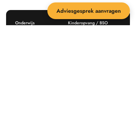
Adviesgesprek aanvragen
Onderwijs
Kinderopvang / BSO
Recreatie
Openbare ruimte
Producten
Offerte aanvragen
Mijn favorieten
Maatwerk
Informatie plaatsingskosten
Verkoopvoorwaarden
BEEBOP: 25 jaar specialist
Contact
in buitenruimte-inrichting
Downloads
Nieuwsbrief