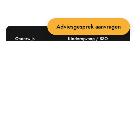
Adviesgesprek aanvragen
Onderwijs
Kinderopvang / BSO
Recreatie
Openbare ruimte
Producten
Offerte aanvragen
Mijn favorieten
Maatwerk
Informatie plaatsingskosten
Verkoopvoorwaarden
BEEBOP: 25 jaar specialist
Contact
in buitenruimte-inrichting
Downloads