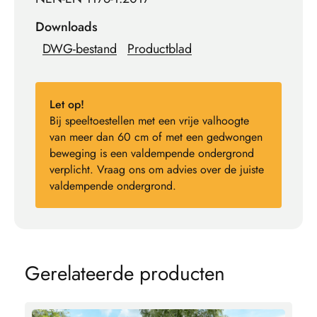
Downloads
DWG-bestand
Productblad
Let op!
Bij speeltoestellen met een vrije valhoogte
van meer dan 60 cm of met een gedwongen
beweging is een valdempende ondergrond
verplicht. Vraag ons om advies over de juiste
valdempende ondergrond.
G
e
r
e
l
a
t
e
e
r
d
e
p
r
o
d
u
c
t
e
n