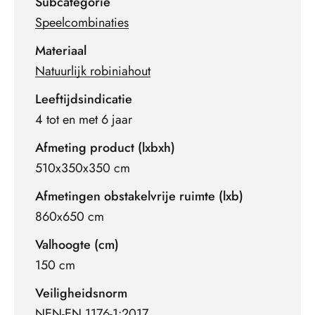
Subcategorie
Speelcombinaties
Materiaal
Natuurlijk robiniahout
Leeftijdsindicatie
4 tot en met 6 jaar
Afmeting product (lxbxh)
510x350x350 cm
Afmetingen obstakelvrije ruimte (lxb)
860x650 cm
Valhoogte (cm)
150 cm
Veiligheidsnorm
NEN-EN 1176-1:2017