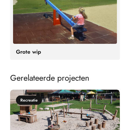
Grote wip
G
e
r
e
l
a
t
e
e
r
d
e
p
r
o
j
e
c
t
e
n
Recreatie