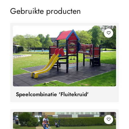
G
e
b
r
u
i
k
t
e
p
r
o
d
u
c
t
e
n
Speelcombinatie 'Fluitekruid'