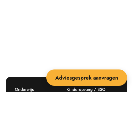
Adviesgesprek aanvragen
Onderwijs
Kinderopvang / BSO
Recreatie
Openbare ruimte
Producten
Offerte aanvragen
Mijn favorieten
Maatwerk